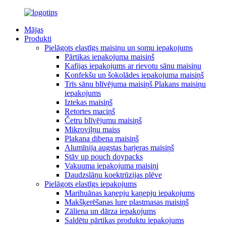
Mājas
Produkti
Pielāgots elastīgs maisiņu un somu iepakojums
Pārtikas iepakojuma maisiņš
Kafijas iepakojums ar rievotu sānu maisiņu
Konfekšu un šokolādes iepakojuma maisiņš
Trīs sānu blīvējuma maisiņš Plakans maisiņu
iepakojums
Iztekas maisiņš
Retortes maciņš
Četru blīvējumu maisiņš
Mikroviļņu maiss
Plakana dibena maisiņš
Alumīnija augstas barjeras maisiņš
Stāv up pouch doypacks
Vakuuma iepakojuma maisiņi
Daudzslāņu koektrūzijas plēve
Pielāgots elastīgs iepakojums
Marihuānas kaņepju kaņepju iepakojums
Makšķerēšanas lure plastmasas maisiņš
Zāliena un dārza iepakojums
Saldētu pārtikas produktu iepakojums