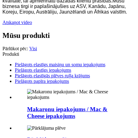
kvalitātē, lai apmierinātu dažādas klientu prasības.Mūsu
biznesa tirgi ir paplašinājušies uz ASV, Kanādu, Japānu,
Koreju, Eiropu, Austrāliju, Jaunzēlandi un Āfrikas valstīm.
Atskaņot video
Mūsu produkti
Pārlūkot pēc:
Visi
Produkti
Pielāgots elastīgs maisiņu un somu iepakojums
Pielāgots elastīgs iepakojums
Pielāgots elastīgās plēves ruļļa krājums
Pielāgots papīra iepakojums
Makaronu iepakojums / Mac &
Cheese iepakojums