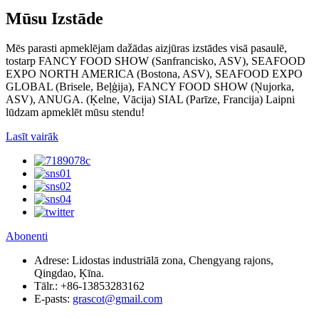
Mūsu Izstāde
Mēs parasti apmeklējam dažādas aizjūras izstādes visā pasaulē,
tostarp FANCY FOOD SHOW (Sanfrancisko, ASV), SEAFOOD
EXPO NORTH AMERICA (Bostona, ASV), SEAFOOD EXPO
GLOBAL (Brisele, Beļģija), FANCY FOOD SHOW (Ņujorka,
ASV), ANUGA. (Ķelne, Vācija) SIAL (Parīze, Francija) Laipni
lūdzam apmeklēt mūsu stendu!
Lasīt vairāk
Abonenti
Adrese:
Lidostas industriālā zona, Chengyang rajons,
Qingdao, Ķīna.
Tālr.:
+86-13853283162
E-pasts:
grascot@gmail.com