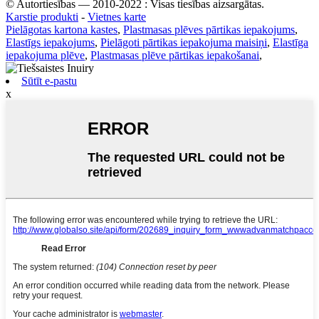
© Autortiesības — 2010-2022 : Visas tiesības aizsargātas.
Karstie produkti
-
Vietnes karte
Pielāgotas kartona kastes
,
Plastmasas plēves pārtikas iepakojums
,
Elastīgs iepakojums
,
Pielāgoti pārtikas iepakojuma maisiņi
,
Elastīga
iepakojuma plēve
,
Plastmasas plēve pārtikas iepakošanai
,
Sūtīt e-pastu
x