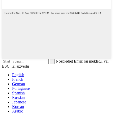
Nospiediet Enter, lai meklētu, vai
ESC, lai aizvērtu
English
French
German
Portuguese
Spanish
Russian
Japanese
Korean
Arabic