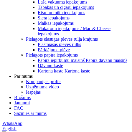
Laša vakuuma iepakojums
Tabakas un cigāru iepakojums
Rīsu un miltu iepakojums
Siera iepakojums
Malkas iepakojums
Makaronu iepakojums / Mac & Cheese
iepakojums
Pielāgots elastīgās plēves ruļļa krājums
Plastmasas plēves rullis
Pārklājuma plēve
Pielāgots papīra iepakojums
Papīra iepirkumu maisiņš Papīra dāvanu maisiņš
Dāvanu kaste
Kartona kaste Kartona kaste
Par mums
Kompanijas profils
Uzņēmuma video
Iespējas
Brošūras
Jaunumi
FAQ
Sazinies ar mums
WhatsApp
English